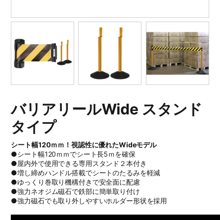
バリアリールWide スタンド
タイプ
シート幅120ｍｍ！視認性に優れたWideモデル
●シート幅120ｍｍでシート長5ｍを確保
●屋内外で使用できる専用スタンド２本付き
●増し締めハンドル搭載でシートのたるみを軽減
●ゆっくり巻取り機構付きで安全面に配慮
●強力ネオジム磁石で鉄部に簡単取り付け
●強力磁石でも取り外しやすいホルダー形状を採用