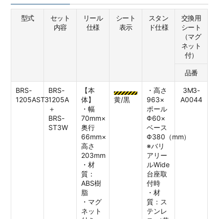
型式
セット
リール
シート
スタン
交換用
内容
仕様
表示
ド仕様
シート
（マグ
ネット
付）
品番
BRS-
BRS-
【本
・高さ
3M3-
1205AST3
1205A
体】
黄/黒
963×
A0044
＋
・幅
ポール
BRS-
70mm×
Φ60×
ST3W
奥行
ベース
66mm×
Φ380（mm）
高さ
※バリ
203mm
アリー
・材
ルWide
質：
台座取
ABS樹
付時
脂
・材
・マグ
質：ス
ネット
テンレ