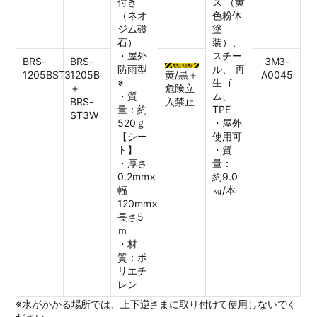
付き
ス （黄
（ネオ
色粉体
ジム磁
塗
石）
装）、
・屋外
スチー
BRS-
BRS-
3M3-
防雨型
ル、 再
1205BST3
1205B
黄/黒＋
A0045
※
生ゴ
＋
危険立
・質
ム、
BRS-
入禁止
量：約
TPE
ST3W
520ｇ
・屋外
【シー
使用可
ト】
・質
・厚さ
量：
0.2mm×
約9.0
幅
㎏/本
120mm×
長さ5
ｍ
・材
質：ポ
リエチ
レン
※水がかかる場所では、上下逆さまに取り付けて使用しないでく